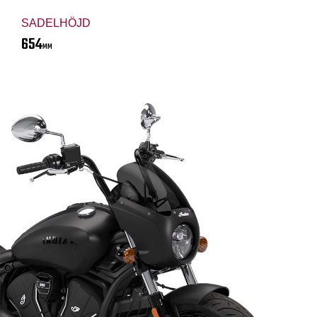
SADELHÖJD
654
MM