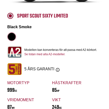
SPORT SCOUT SIXTY LIMITED
Black Smoke
Modellen kan konverteras för att passa med A2-körkort.
Se listan med alla A2-modeller.
5 ÅRS GARANTI
MOTORTYP
HÄSTKRAFTER
999
85
CC
HP
VRIDMOMENT
VIKT
87
249
NM
KG